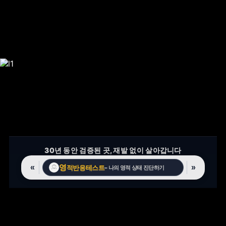
30년 동안 검증된 곳, 재발 없이 살아갑니다
영
고
«
»
적반응테스트
스트
🔮
– 나의 영적 상태 진단하기
👻