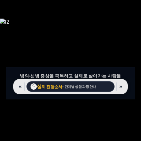
빙의·신병 증상을 극복하고 실제로 살아가는 사람들
실
고
📋
«
»
제 진행순서
스트맘
– 단계별 상담 과정 안내
💬